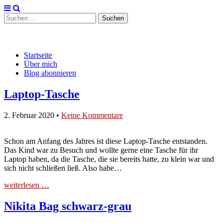
Suchen
nach:
Schnitt und Naht
Main
Skip
Startseite
to
Über mich
menu
content
Blog abonnieren
Laptop-Tasche
2. Februar 2020
•
Keine Kommentare
Schon am Anfang des Jahres ist diese Laptop-Tasche entstanden.
Das Kind war zu Besuch und wollte gerne eine Tasche für ihr
Laptop haben, da die Tasche, die sie bereits hatte, zu klein war und
sich nicht schließen ließ. Also habe…
weiterlesen …
Nikita Bag schwarz-grau