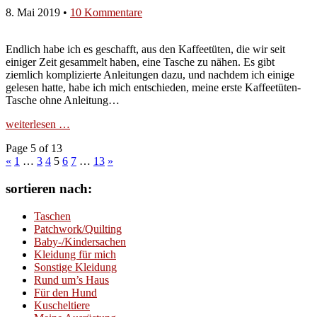
8. Mai 2019
•
10 Kommentare
Endlich habe ich es geschafft, aus den Kaffeetüten, die wir seit
einiger Zeit gesammelt haben, eine Tasche zu nähen. Es gibt
ziemlich komplizierte Anleitungen dazu, und nachdem ich einige
gelesen hatte, habe ich mich entschieden, meine erste Kaffeetüten-
Tasche ohne Anleitung…
weiterlesen …
Page 5 of 13
«
1
…
3
4
5
6
7
…
13
»
sortieren nach:
Taschen
Patchwork/Quilting
Baby-/Kindersachen
Kleidung für mich
Sonstige Kleidung
Rund um’s Haus
Für den Hund
Kuscheltiere