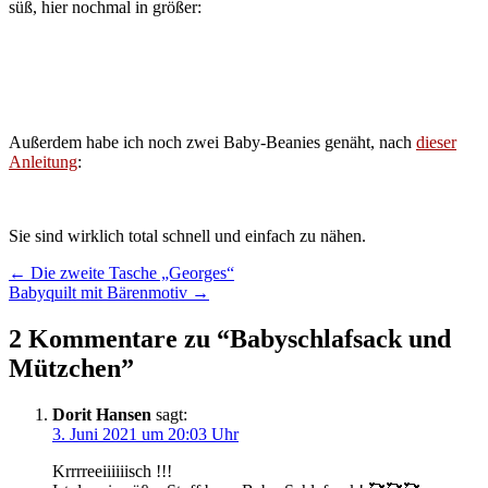
süß, hier nochmal in größer:
Außerdem habe ich noch zwei Baby-Beanies genäht, nach
dieser
Anleitung
:
Sie sind wirklich total schnell und einfach zu nähen.
Post
← Die zweite Tasche „Georges“
Babyquilt mit Bärenmotiv →
navigation
2 Kommentare zu “
Babyschlafsack und
Mützchen
”
Dorit Hansen
sagt:
3. Juni 2021 um 20:03 Uhr
Krrrreeiiiiiisch !!!