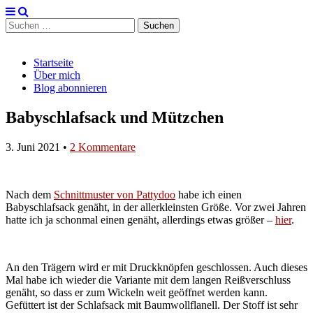
Suchen
nach:
Schnitt und Naht
Main
Skip
Startseite
to
Über mich
menu
content
Blog abonnieren
Babyschlafsack und Mützchen
3. Juni 2021
•
2 Kommentare
Nach dem
Schnittmuster von Pattydoo
habe ich einen
Babyschlafsack genäht, in der allerkleinsten Größe. Vor zwei Jahren
hatte ich ja schonmal einen genäht, allerdings etwas größer –
hier
.
An den Trägern wird er mit Druckknöpfen geschlossen. Auch dieses
Mal habe ich wieder die Variante mit dem langen Reißverschluss
genäht, so dass er zum Wickeln weit geöffnet werden kann.
Gefüttert ist der Schlafsack mit Baumwollflanell. Der Stoff ist sehr